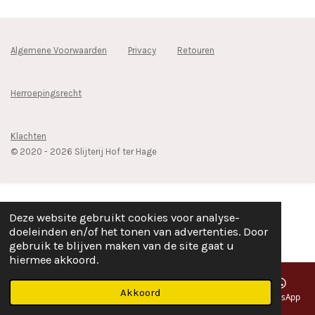
Algemene Voorwaarden
Privacy
Retouren
Herroepingsrecht
Klachten
© 2020 - 2026 Slijterij Hof ter Hage
Deze website gebruikt cookies voor analyse-
doeleinden en/of het tonen van advertenties. Door
gebruik te blijven maken van de site gaat u
hiermee akkoord.
Akkoord
E-mailadres
Telefoonnummer
Kaart
Facebook
WhatsApp