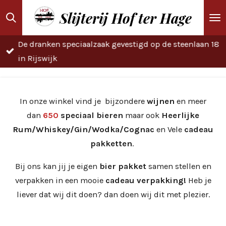
Ga
Slijterij Hof ter Hage
direct
naar
De dranken speciaalzaak gevestigd op de steenlaan 18
de
in Rijswijk
hoofdinhoud
In onze winkel vind je
bijzondere
wijnen
en meer
dan
650
speciaal
bieren
maar ook
Heerlijke
Rum/Whiskey/Gin/Wodka/Cognac
en Vele
cadeau
pakketten
.
Bij ons kan jij je eigen
bier pakket
samen stellen en
verpakken in een mooie
cadeau verpakking!
Heb je
liever dat wij dit doen? dan doen wij dit met plezier.