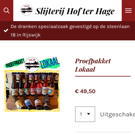
Ga
Slijterij Hof ter Hage
direct
naar
De dranken speciaalzaak gevestigd op de steenlaan
de
18 in Rijswijk
hoofdinhoud
Proefpakket
Lokaal
€ 49,50
Uitgeschak