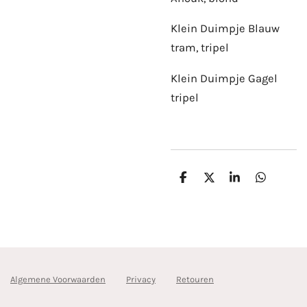
Klein Duimpje Blauw
tram, tripel
Klein Duimpje Gagel
tripel
D
D
S
D
e
e
h
e
l
e
a
l
e
l
r
e
n
e
n
Algemene Voorwaarden
Privacy
Retouren