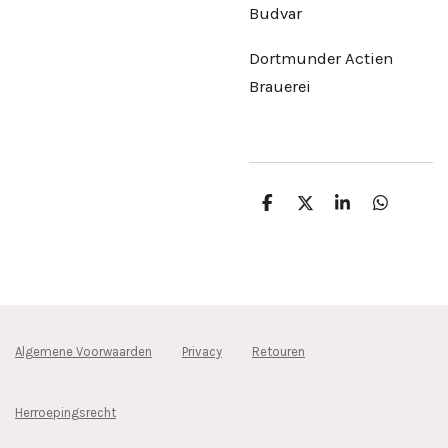
Budvar
Dortmunder Actien
Brauerei
D
D
S
D
e
e
h
e
l
e
a
l
e
l
r
e
n
e
n
Algemene Voorwaarden
Privacy
Retouren
Herroepingsrecht