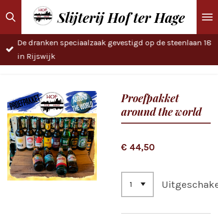
Ga
Slijterij Hof ter Hage
direct
naar
De dranken speciaalzaak gevestigd op de steenlaan 18
de
in Rijswijk
hoofdinhoud
Proefpakket
around the world
€ 44,50
Uitgeschak